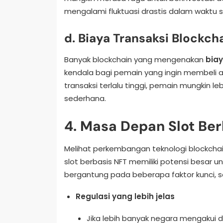
mengalami fluktuasi drastis dalam waktu s
d. Biaya Transaksi Blockch
Banyak blockchain yang mengenakan
bia
kendala bagi pemain yang ingin membeli a
transaksi terlalu tinggi, pemain mungkin leb
sederhana.
4. Masa Depan Slot Be
Melihat perkembangan teknologi blockchain
slot berbasis NFT memiliki potensi besar 
bergantung pada beberapa faktor kunci, se
Regulasi yang lebih jelas
Jika lebih banyak negara mengakui d