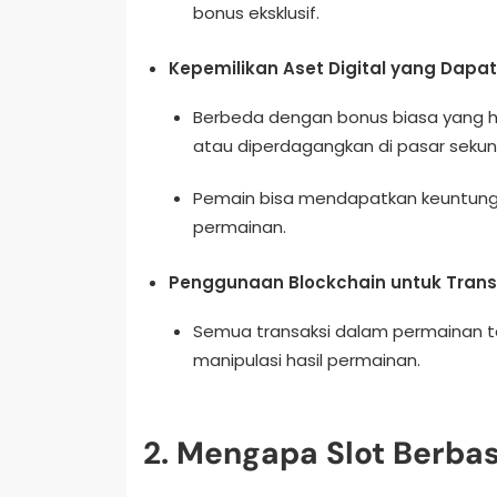
bonus eksklusif.
Kepemilikan Aset Digital yang Dap
Berbeda dengan bonus biasa yang han
atau diperdagangkan di pasar sekun
Pemain bisa mendapatkan keuntunga
permainan.
Penggunaan Blockchain untuk Trans
Semua transaksi dalam permainan t
manipulasi hasil permainan.
2. Mengapa Slot Berbas