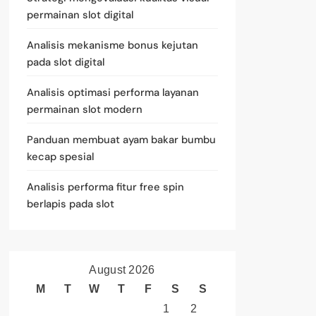
permainan slot digital
Analisis mekanisme bonus kejutan
pada slot digital
Analisis optimasi performa layanan
permainan slot modern
Panduan membuat ayam bakar bumbu
kecap spesial
Analisis performa fitur free spin
berlapis pada slot
August 2026
M
T
W
T
F
S
S
1
2