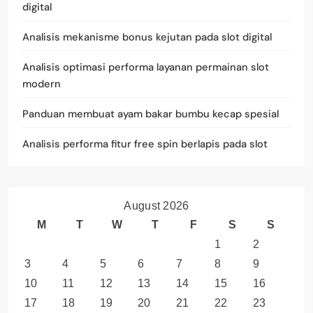
digital
Analisis mekanisme bonus kejutan pada slot digital
Analisis optimasi performa layanan permainan slot
modern
Panduan membuat ayam bakar bumbu kecap spesial
Analisis performa fitur free spin berlapis pada slot
August 2026
M
T
W
T
F
S
S
1
2
3
4
5
6
7
8
9
10
11
12
13
14
15
16
17
18
19
20
21
22
23