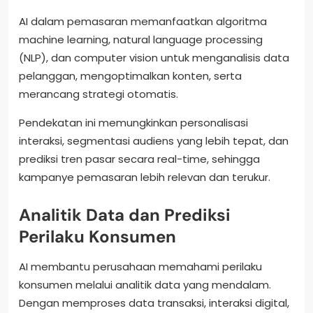
AI dalam pemasaran memanfaatkan algoritma
machine learning, natural language processing
(NLP), dan computer vision untuk menganalisis data
pelanggan, mengoptimalkan konten, serta
merancang strategi otomatis.
Pendekatan ini memungkinkan personalisasi
interaksi, segmentasi audiens yang lebih tepat, dan
prediksi tren pasar secara real-time, sehingga
kampanye pemasaran lebih relevan dan terukur.
Analitik Data dan Prediksi
Perilaku Konsumen
AI membantu perusahaan memahami perilaku
konsumen melalui analitik data yang mendalam.
Dengan memproses data transaksi, interaksi digital,