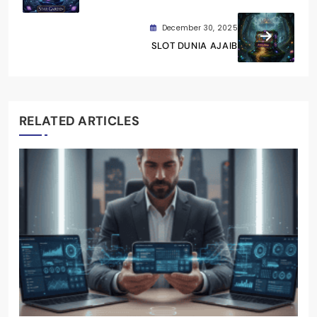
December 30, 2025
SLOT DUNIA AJAIB
RELATED ARTICLES