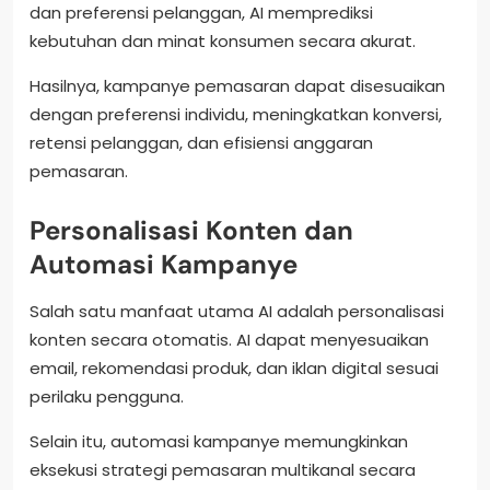
dan preferensi pelanggan, AI memprediksi
kebutuhan dan minat konsumen secara akurat.
Hasilnya, kampanye pemasaran dapat disesuaikan
dengan preferensi individu, meningkatkan konversi,
retensi pelanggan, dan efisiensi anggaran
pemasaran.
Personalisasi Konten dan
Automasi Kampanye
Salah satu manfaat utama AI adalah personalisasi
konten secara otomatis. AI dapat menyesuaikan
email, rekomendasi produk, dan iklan digital sesuai
perilaku pengguna.
Selain itu, automasi kampanye memungkinkan
eksekusi strategi pemasaran multikanal secara