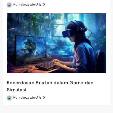
Haniskozywiec
0
Kecerdasan Buatan dalam Game dan
Simulasi
Haniskozywiec
0