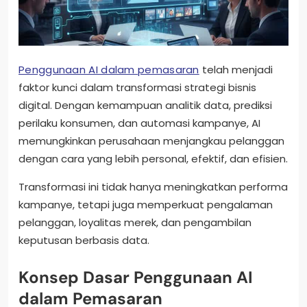
Penggunaan AI dalam pemasaran
telah menjadi
faktor kunci dalam transformasi strategi bisnis
digital. Dengan kemampuan analitik data, prediksi
perilaku konsumen, dan automasi kampanye, AI
memungkinkan perusahaan menjangkau pelanggan
dengan cara yang lebih personal, efektif, dan efisien.
Transformasi ini tidak hanya meningkatkan performa
kampanye, tetapi juga memperkuat pengalaman
pelanggan, loyalitas merek, dan pengambilan
keputusan berbasis data.
Konsep Dasar Penggunaan AI
dalam Pemasaran