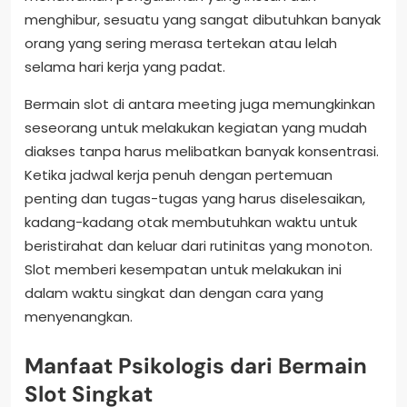
menghibur, sesuatu yang sangat dibutuhkan banyak
orang yang sering merasa tertekan atau lelah
selama hari kerja yang padat.
Bermain slot di antara meeting juga memungkinkan
seseorang untuk melakukan kegiatan yang mudah
diakses tanpa harus melibatkan banyak konsentrasi.
Ketika jadwal kerja penuh dengan pertemuan
penting dan tugas-tugas yang harus diselesaikan,
kadang-kadang otak membutuhkan waktu untuk
beristirahat dan keluar dari rutinitas yang monoton.
Slot memberi kesempatan untuk melakukan ini
dalam waktu singkat dan dengan cara yang
menyenangkan.
Manfaat Psikologis dari Bermain
Slot Singkat