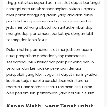
tinggi, aktivitas seperti bermain slot dapat berfungsi
sebagai cara untuk menenangkan pikiran. Sejenak
melupakan tanggung jawab yang ada dan fokus
pada hal yang menyenangkan bisa memberikan
jeda mental yang dibutuhkan untuk kembali siap
menghadapi pertemuan berikutnya dengan lebih
tenang dan lebih fokus.
Dalam hal ini, permainan slot menjadi semacam
ritual pengalihan perhatian yang membantu
seseorang untuk keluar dari pola pikir yang penuh
tekanan dan kembali ke pekerjaan dengan
perspektif yang lebih segar. Ini dapat meningkatkan
kualitas kerja mereka setelah bermain, karena
mereka tidak merasa terlalu tertekan atau lelah
oleh pertemuan-pertemuan yang berturut-turut.
Kapan Waktu yang Tepat untuk