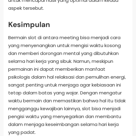
untuk mencapai hasil yang optimal dalam kedua
aspek tersebut.
Kesimpulan
Bermain slot di antara meeting bisa menjadi cara
yang menyenangkan untuk mengisi waktu kosong
dan memberi dorongan mental yang dibutuhkan
selama hari kerja yang sibuk. Namun, meskipun
permainan ini dapat memberikan manfaat
psikologis dalam hal relaksasi dan pemulihan energi,
sangat penting untuk menjaga agar kebiasaan ini
tetap dalam batas yang wajar. Dengan mengatur
waktu bermain dan memastikan bahwa hal itu tidak
mengganggu kewajiban lainnya, slot bisa menjadi
pengisi waktu yang menyegarkan dan membantu
dalam menjaga keseimbangan selama hari kerja
yang padat.