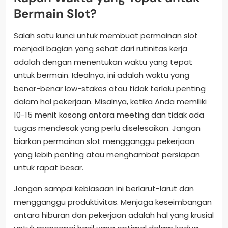
Bermain Slot?
Salah satu kunci untuk membuat permainan slot
menjadi bagian yang sehat dari rutinitas kerja
adalah dengan menentukan waktu yang tepat
untuk bermain. Idealnya, ini adalah waktu yang
benar-benar low-stakes atau tidak terlalu penting
dalam hal pekerjaan. Misalnya, ketika Anda memiliki
10-15 menit kosong antara meeting dan tidak ada
tugas mendesak yang perlu diselesaikan. Jangan
biarkan permainan slot mengganggu pekerjaan
yang lebih penting atau menghambat persiapan
untuk rapat besar.
Jangan sampai kebiasaan ini berlarut-larut dan
mengganggu produktivitas. Menjaga keseimbangan
antara hiburan dan pekerjaan adalah hal yang krusial