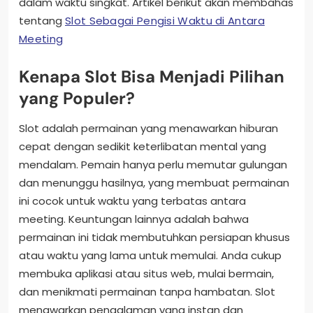
dalam waktu singkat. Artikel berikut akan membahas
tentang
Slot Sebagai Pengisi Waktu di Antara
Meeting
Kenapa Slot Bisa Menjadi Pilihan
yang Populer?
Slot adalah permainan yang menawarkan hiburan
cepat dengan sedikit keterlibatan mental yang
mendalam. Pemain hanya perlu memutar gulungan
dan menunggu hasilnya, yang membuat permainan
ini cocok untuk waktu yang terbatas antara
meeting. Keuntungan lainnya adalah bahwa
permainan ini tidak membutuhkan persiapan khusus
atau waktu yang lama untuk memulai. Anda cukup
membuka aplikasi atau situs web, mulai bermain,
dan menikmati permainan tanpa hambatan. Slot
menawarkan pengalaman yang instan dan