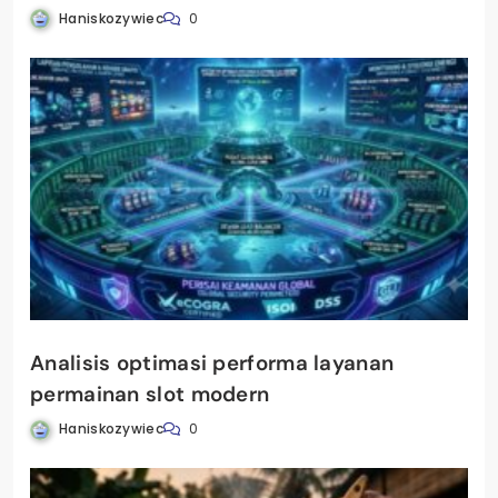
Haniskozywiec
0
Analisis optimasi performa layanan
permainan slot modern
Haniskozywiec
0