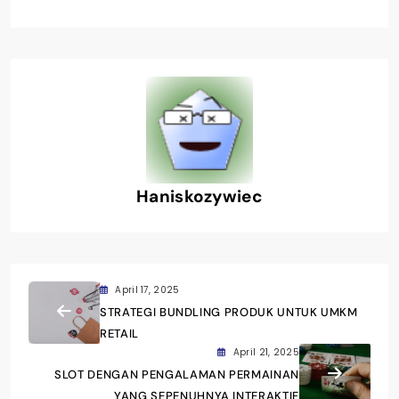
Haniskozywiec
April 17, 2025
STRATEGI BUNDLING PRODUK UNTUK UMKM
RETAIL
April 21, 2025
SLOT DENGAN PENGALAMAN PERMAINAN
YANG SEPENUHNYA INTERAKTIF