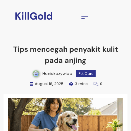
Skip
to
KillGold
content
Tips mencegah penyakit kulit
pada anjing
Haniskozywiec
Pet Care
August 18, 2025
3 mins
0