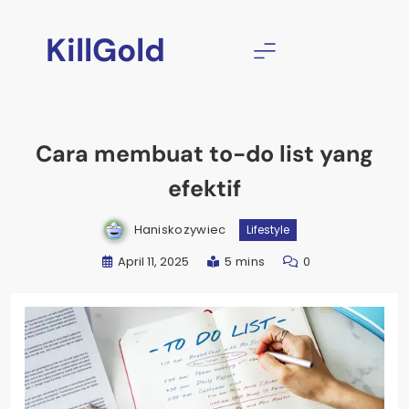
Skip
to
KillGold
content
Cara membuat to-do list yang
efektif
Haniskozywiec
Lifestyle
April 11, 2025
5 mins
0