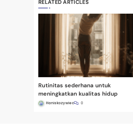
RELATED ARTICLES
Rutinitas sederhana untuk
meningkatkan kualitas hidup
Haniskozywiec
0