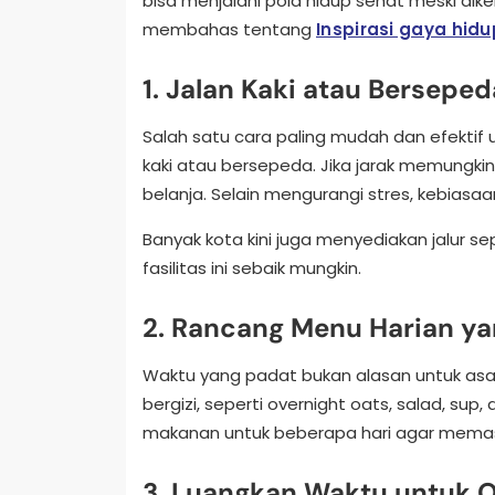
bisa menjalani pola hidup sehat meski dikelil
membahas tentang
Inspirasi gaya hid
1. Jalan Kaki atau Bersepe
Salah satu cara paling mudah dan efektif 
kaki atau bersepeda. Jika jarak memungkinka
belanja. Selain mengurangi stres, kebiasaa
Banyak kota kini juga menyediakan jalur 
fasilitas ini sebaik mungkin.
2. Rancang Menu Harian yan
Waktu yang padat bukan alasan untuk as
bergizi, seperti overnight oats, salad, sup
makanan untuk beberapa hari agar memasak
3. Luangkan Waktu untuk O