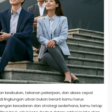
ngan kesibukan, tekanan pekerjaan, dan akses cepat
di lingkungan urban bukan berarti kamu harus
dengan kesadaran dan strategi sederhana, kamu tetap