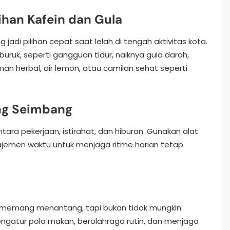
ihan Kafein dan Gula
i pilihan cepat saat lelah di tengah aktivitas kota.
uruk, seperti gangguan tidur, naiknya gula darah,
an herbal, air lemon, atau camilan sehat seperti
ang Seimbang
tara pekerjaan, istirahat, dan hiburan. Gunakan alat
najemen waktu untuk menjaga ritme harian tetap
 memang menantang, tapi bukan tidak mungkin.
engatur pola makan, berolahraga rutin, dan menjaga