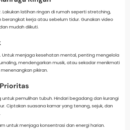
 Lakukan latihan ringan di rumah seperti stretching,
m berangkat kerja atau sebelum tidur. Gunakan video
an mudah diikuti.
k
n. Untuk menjaga kesehatan mental, penting mengelola
journaling, mendengarkan musik, atau sekadar menikmati
 menenangkan pikiran.
Prioritas
g untuk pemulihan tubuh. Hindari begadang dan kurangi
r. Ciptakan suasana kamar yang tenang, sejuk, dan
.
am untuk menjaga konsentrasi dan energi harian.