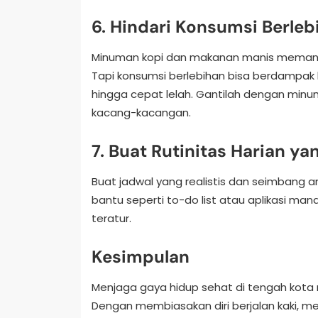
6. Hindari Konsumsi Berleb
Minuman kopi dan makanan manis memang jad
Tapi konsumsi berlebihan bisa berdampak b
hingga cepat lelah. Gantilah dengan minum
kacang-kacangan.
7. Buat Rutinitas Harian y
Buat jadwal yang realistis dan seimbang an
bantu seperti to-do list atau aplikasi ma
teratur.
Kesimpulan
Menjaga gaya hidup sehat di tengah kota
Dengan membiasakan diri berjalan kaki, m